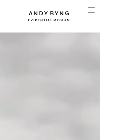
A N D Y B Y N G
E V I D E N T I A L M E D I U M